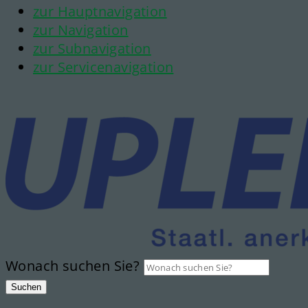
zur Hauptnavigation
zur Navigation
zur Subnavigation
zur Servicenavigation
Wonach suchen Sie?
Suchen